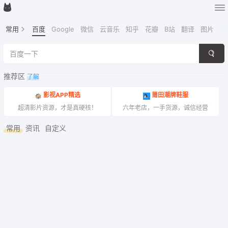
常用
百度
Google
微信
云音乐
知乎
花瓣
B站
翻译
图片
地
推荐区
了解
影视APP精选
莆田潮牌鞋服
超清影片资源，才是真硬核！
六年老店，一手货源，诚信经营
常用
资讯
自定义