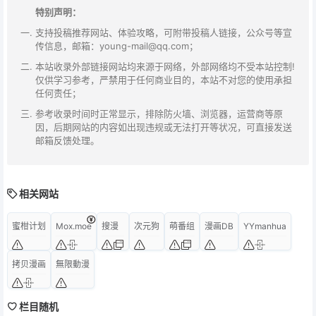
特别声明：
支持投稿推荐网站、体验攻略，可附带投稿人链接，公众号等宣
传信息，邮箱：young-mail@qq.com；
本站收录外部链接网站均来源于网络，外部网络均不受本站控制!
仅供学习参考，严禁用于任何商业目的，本站不对您的使用承担
任何责任；
参考收录时间时正常显示，排除防火墙、浏览器，运营商等原
因，后期网站的内容如出现违规或无法打开等状况，可直接发送
邮箱反馈处理。
相关网站
蜜柑计划
Mox.moe
搜漫
次元狗
萌番组
漫画DB
YYmanhua
拷贝漫画
無限動漫
栏目随机