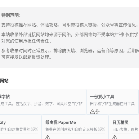
特别声明：
支持投稿推荐网站、体验攻略，可附带投稿人链接，公众号等宣传信息，邮箱：y
本站收录外部链接网站均来源于网络，外部网络均不受本站控制! 仅供
对您的使用承担任何责任；
参考收录时间时正常显示，排除防火墙、浏览器，运营商等原因，后期
可直接发送邮箱反馈处理。
网站
乖字帖
一份爱小工具
生成工具，包括汉字、拼音、数学、国风和空白字帖
田字格字帖生成器在线工具
zly
纸由我 PaperMe
日历精灵
制作打印网格背景的纸张
免费在线创建和打印自定义模板纸张
日历表格，图片