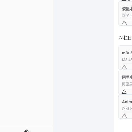
淡墨
数学
栏目
m3
M3U
阿里
阿里
Anim
以图识