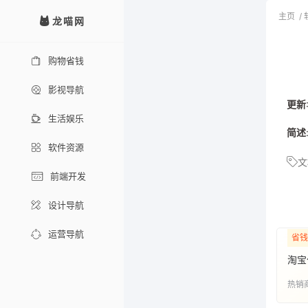
主页
/
龙喵网
购物省钱
影视导航
更新
生活娱乐
简述
软件资源
文
前端开发
设计导航
运营导航
省钱
淘宝
热销