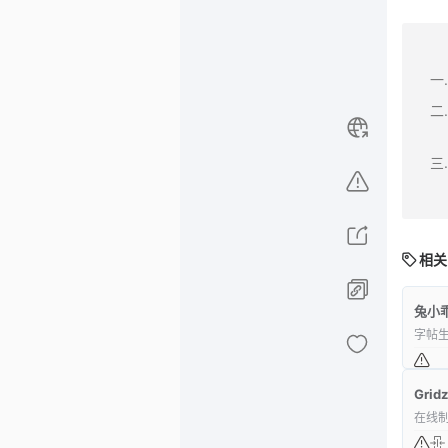
相关
兔小
字帖
Gridz
在线