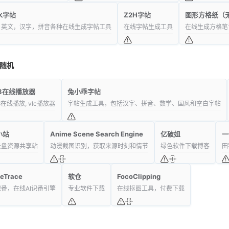
水字帖
Z2H字帖
图形方格纸（
，英文，汉字，拼音各种在线生成字帖工具
在线字帖生成工具
在线生成方格笔
随机
u8在线播放器
兔小乖字帖
8在线播放, vlc播放器
字帖生成工具，包括汉字、拼音、数学、国风和空白字帖
小站
Anime Scene Search Engine
亿破姐
一
云盘资源共享站
动漫截图识别，获取来源时刻和情节
绿色软件下载博客
田
eTrace
软仓
FocoClipping
番，在线AI识番引擎
专业软件下载
在线抠图工具，付费下载