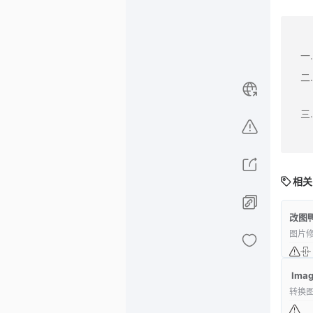
相关
改图
图片
Imag
转换