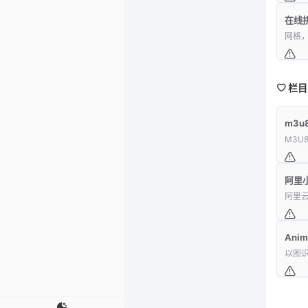
在线
网格
栏目
m3
M3U
阿里
阿里
Anim
以图识