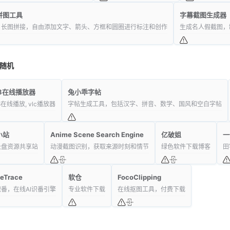
拼图工具
字幕截图生成器
，长图拼接，自由添加文字、箭头、方框和圆圈进行标注和创作
生成名人假截图，
随机
u8在线播放器
兔小乖字帖
8在线播放, vlc播放器
字帖生成工具，包括汉字、拼音、数学、国风和空白字帖
小站
Anime Scene Search Engine
亿破姐
一
云盘资源共享站
动漫截图识别，获取来源时刻和情节
绿色软件下载博客
田
eTrace
软仓
FocoClipping
番，在线AI识番引擎
专业软件下载
在线抠图工具，付费下载