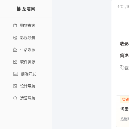
主页
/
龙喵网
购物省钱
影视导航
收录
生活娱乐
简述
软件资源
截
前端开发
设计导航
运营导航
省钱
淘宝
热销