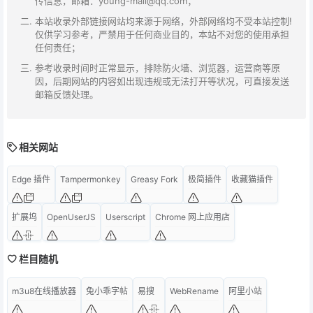
传信息，邮箱：young-mail@qq.com；
本站收录外部链接网站均来源于网络，外部网络均不受本站控制!
仅供学习参考，严禁用于任何商业目的，本站不对您的使用承担
任何责任；
参考收录时间时正常显示，排除防火墙、浏览器，运营商等原
因，后期网站的内容如出现违规或无法打开等状况，可直接发送
邮箱反馈处理。
相关网站
Edge 插件
Tampermonkey
Greasy Fork
极简插件
收藏猫插件
扩展坞
OpenUserJS
Userscript
Chrome 网上应用店
栏目随机
m3u8在线播放器
兔小乖字帖
易搜
WebRename
阿里小站