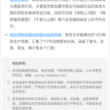
大图鉴赏栏目，主要提供故宫藏中国古代绘画珍品的高清大
图欣赏和多媒体导览内容，目前可浏览《清明上河图》《韩
熙载夜宴图》《千里江山图》等六百余幅绘画史上的不朽名
作。
故宫博物院藏动物题材绘画特展
：故宫文华殿展出的“#万物
和生#”特展，汇集了117件动物题材古画，涵盖了禽鸟、走
兽、草虫、鳞介等多个门类！
特别声明：
支持投稿推荐网站、体验攻略，可附带投稿人链接，公众号等宣
传信息，邮箱：young-mail@qq.com；
本站收录外部链接网站均来源于网络，外部网络均不受本站控制!
仅供学习参考，严禁用于任何商业目的，本站不对您的使用承担
任何责任；
参考收录时间时正常显示，排除防火墙、浏览器，运营商等原
因，后期网站的内容如出现违规或无法打开等状况，可直接发送
邮箱反馈处理。