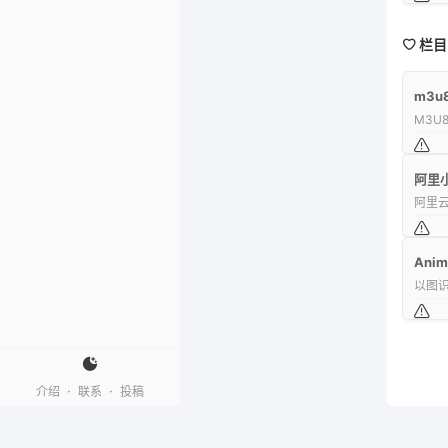
栏目
m3
M3U
阿里
阿里
Anim
以图识
·
·
介绍
联系
投稿