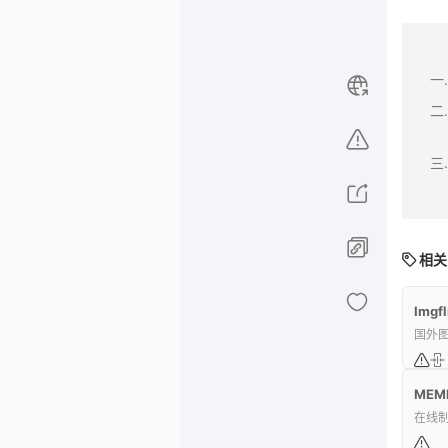
相关
Imgfl
国外
ME
在线制