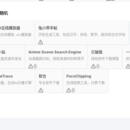
随机
u8在线播放器
兔小乖字帖
8在线播放, vlc播放器
字帖生成工具，包括汉字、拼音、数学、国风和空白字帖
小站
Anime Scene Search Engine
亿破姐
一
云盘资源共享站
动漫截图识别，获取来源时刻和情节
绿色软件下载博客
田
eTrace
软仓
FocoClipping
番，在线AI识番引擎
专业软件下载
在线抠图工具，付费下载
龙喵网
- 有态度的网址导航