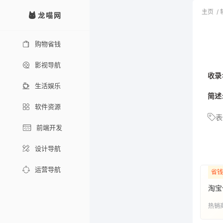
主页
/
龙喵网
购物省钱
影视导航
收录
生活娱乐
简述
软件资源
表
前端开发
设计导航
运营导航
省钱
淘宝
热销