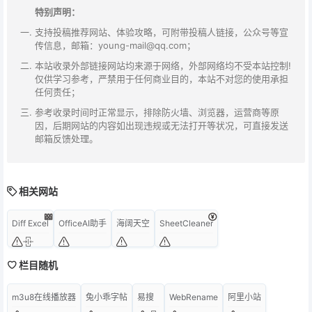
特别声明：
支持投稿推荐网站、体验攻略，可附带投稿人链接，公众号等宣
传信息，邮箱：young-mail@qq.com；
本站收录外部链接网站均来源于网络，外部网络均不受本站控制!
仅供学习参考，严禁用于任何商业目的，本站不对您的使用承担
任何责任；
参考收录时间时正常显示，排除防火墙、浏览器，运营商等原
因，后期网站的内容如出现违规或无法打开等状况，可直接发送
邮箱反馈处理。
相关网站
Diff Excel
OfficeAI助手
海阔天空
SheetCleaner
栏目随机
m3u8在线播放器
兔小乖字帖
易搜
WebRename
阿里小站