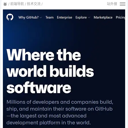
/
前端导航
/
技术交流
/
站外搜