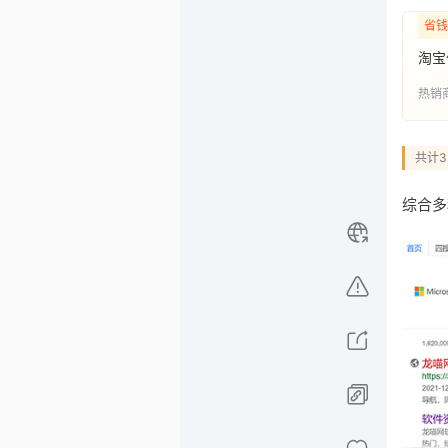
省钱
淘宝
热销
共计
综合多