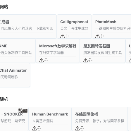
网站
生成器
Calligrapher.ai
PhotoMosh
不同风格和大小的迷宫，下载和打印
英文手写体生成器
一键图片生成类似抖音
NME
Microsoft数学求解器
朋友圈转发截图
卡通头像制作工具网站
在线数学求解器
朋友圈转发截图生成工具
 Chat Animator
聊天动画制作
随机
 - SNOOKER
Human Benchmark
在线国际象棋
台球游戏：斯诺克
人类基准测试
免费开源，教学，对战国际象棋