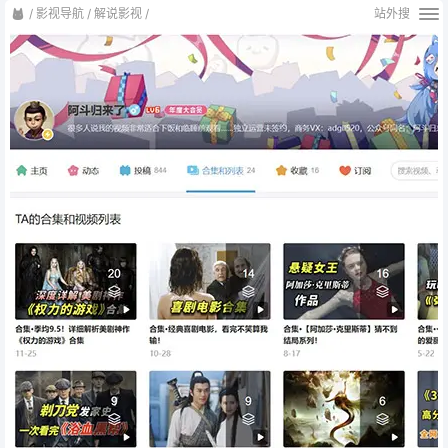
/
影视导航
/
解说影视
/
站外搜