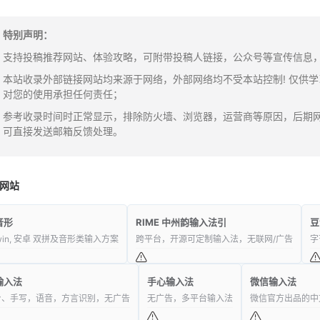
特别声明：
支持投稿推荐网站、体验攻略，可附带投稿人链接，公众号等宣传信息，邮箱：y
本站收录外部链接网站均来源于网络，外部网络均不受本站控制! 仅供
对您的使用承担任何责任；
参考收录时间时正常显示，排除防火墙、浏览器，运营商等原因，后期
可直接发送邮箱反馈处理。
网站
音形
RIME 中州韵输入法引
豆
win, 安卓 双拼及音形类输入方案
跨平台，开源可定制输入法，无联网/广告
字
输入法
手心输入法
微信输入法
台、手写，语音，方言识别，无广告
无广告，多平台输入法
微信官方出品的中