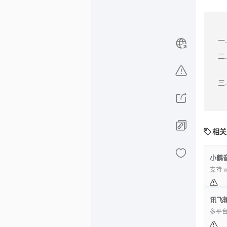
相关
小鹤
支持 
讯飞
多平