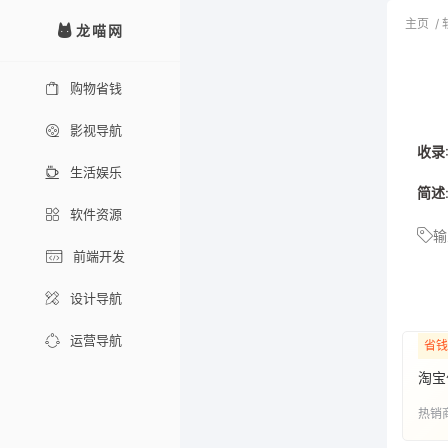
主页
/
龙喵网
购物省钱
影视导航
收录
生活娱乐
简述
软件资源
输
前端开发
设计导航
运营导航
省钱
淘宝
热销