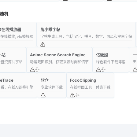
随机
u8在线播放器
兔小乖字帖
8在线播放, vlc播放器
字帖生成工具，包括汉字、拼音、数学、国风和空白字帖
小站
Anime Scene Search Engine
亿破姐
一
云盘资源共享站
动漫截图识别，获取来源时刻和情节
绿色软件下载博客
田
eTrace
软仓
FocoClipping
番，在线AI识番引擎
专业软件下载
在线抠图工具，付费下载
龙喵网
- 有态度的网址导航