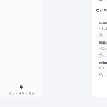
栏目
m3
M3U
阿里
阿里
Anim
以图识
·
·
介绍
联系
投稿