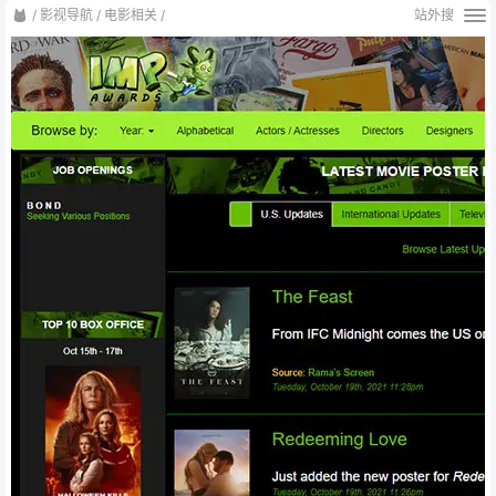
/
影视导航
/
电影相关
/
站外搜