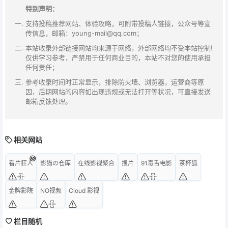
特别声明：
支持投稿推荐网站、体验攻略，可附带投稿人链接，公众号等宣
传信息，邮箱：young-mail@qq.com；
本站收录外部链接网站均来源于网络，外部网络均不受本站控制!
仅供学习参考，严禁用于任何商业目的，本站不对您的使用承担
任何责任；
参考收录时间时正常显示，排除防火墙、浏览器，运营商等原
因，后期网站的内容如出现违规或无法打开等状况，可直接发送
邮箱反馈处理。
相关网站
看片狂人
影猫の仓库
在线影视聚合
搜片
91毒舌电影
茶杯狐
金牌影院
NO视频
Cloud 影视
栏目随机