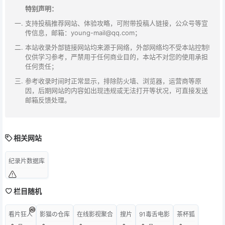
特别声明：
支持投稿推荐网站、体验攻略，可附带投稿人链接，公众号等宣
传信息，邮箱：young-mail@qq.com；
本站收录外部链接网站均来源于网络，外部网络均不受本站控制!
仅供学习参考，严禁用于任何商业目的，本站不对您的使用承担
任何责任；
参考收录时间时正常显示，排除防火墙、浏览器，运营商等原
因，后期网站的内容如出现违规或无法打开等状况，可直接发送
邮箱反馈处理。
相关网站
纪录片数据库
栏目随机
看片狂人
影猫の仓库
在线影视聚合
搜片
91毒舌电影
茶杯狐