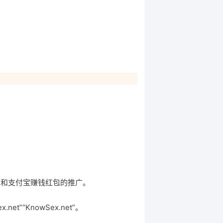
。
自费和支付宝赚钱红包的推广。
et”“KnowSex.net”。