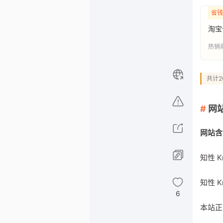
省钱
淘宝
热销
共计2
网
网站含
知性 
知性 
6
本站正式