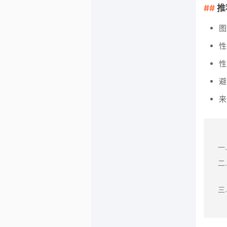
推
图
性
性
避
来