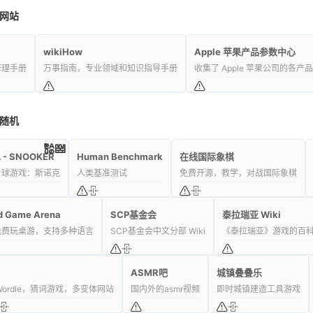
网站
wikiHow
Apple 苹果产品参数中心
修理手册
万事指南，专业领域和知识指导手册
收集了 Apple 苹果公司的各产
随机
 - SNOOKER
Human Benchmark
在线国际象棋
台球游戏：斯诺克
人类基准测试
免费开源，教学，对战国际象棋
d Game Arena
SCP基金会
泰拉瑞亚 Wiki
免费玩桌游，支持多种语言
SCP基金会中文分部 Wiki
《泰拉瑞亚》游戏的百
ASMR吧
城镇叠叠乐
Wordle，猜词游戏，多变体网站
国内外的asmr视频
即时城镇建造工具游戏