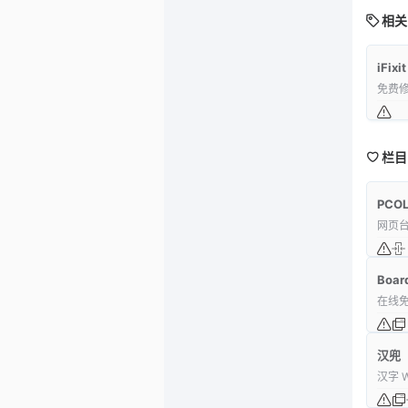
相关
iFixit
免费
栏目
PCOL
网页
Boar
在线
汉兜
汉字 