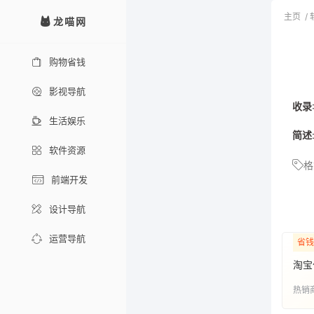
主页
/
龙喵网
购物省钱
影视导航
收录
生活娱乐
简述
软件资源
格
前端开发
设计导航
运营导航
省钱
淘宝
热销