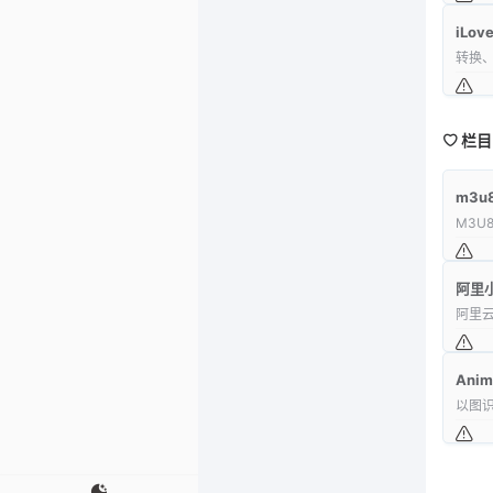
iLov
转换、
栏目
m3
M3U
阿里
阿里
Anim
以图识