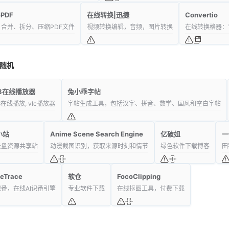
ePDF
在线转换|迅捷
Convertio
合并、拆分、压缩PDF文件
视频转换编辑，音频，图片转换
在线转换格器：
随机
u8在线播放器
兔小乖字帖
8在线播放, vlc播放器
字帖生成工具，包括汉字、拼音、数学、国风和空白字帖
小站
Anime Scene Search Engine
亿破姐
一
云盘资源共享站
动漫截图识别，获取来源时刻和情节
绿色软件下载博客
田
eTrace
软仓
FocoClipping
番，在线AI识番引擎
专业软件下载
在线抠图工具，付费下载