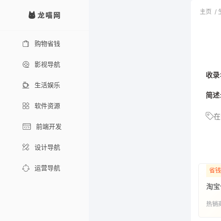
主页
/
龙喵网
购物省钱
影视导航
收录
生活娱乐
简述
软件资源
在
前端开发
设计导航
运营导航
省钱
淘宝
热销