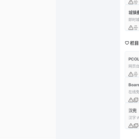
城镇
即时
栏目
PCOL
网页
Boar
在线
汉兜
汉字 