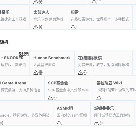
叠叠乐
太鼓达人
扫雷
城镇建造工具游戏
音乐节奏 网页游戏
在线扫雷游戏，世界排行，多种模式
随机
 - SNOOKER
Human Benchmark
在线国际象棋
台球游戏：斯诺克
人类基准测试
免费开源，教学，对战国际象棋
d Game Arena
SCP基金会
泰拉瑞亚 Wiki
免费玩桌游，支持多种语言
SCP基金会中文分部 Wiki
《泰拉瑞亚》游戏的百
ASMR吧
城镇叠叠乐
Wordle，猜词游戏，多变体网站
国内外的asmr视频
即时城镇建造工具游戏