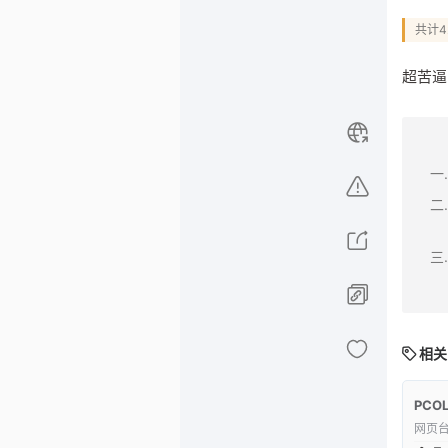
共计
超苦逼
相关
PCOL
网页