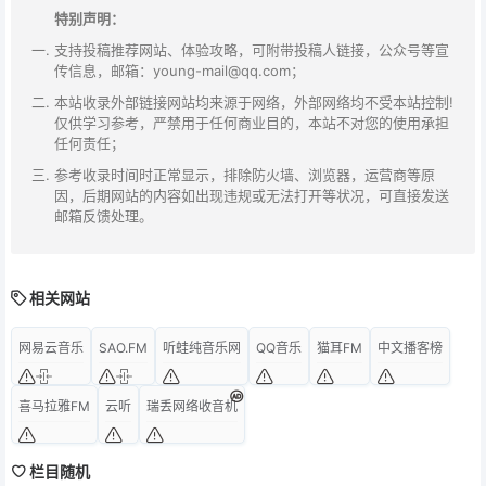
特别声明：
支持投稿推荐网站、体验攻略，可附带投稿人链接，公众号等宣
传信息，邮箱：young-mail@qq.com；
本站收录外部链接网站均来源于网络，外部网络均不受本站控制!
仅供学习参考，严禁用于任何商业目的，本站不对您的使用承担
任何责任；
参考收录时间时正常显示，排除防火墙、浏览器，运营商等原
因，后期网站的内容如出现违规或无法打开等状况，可直接发送
邮箱反馈处理。
相关网站
网易云音乐
SAO.FM
听蛙纯音乐网
QQ音乐
猫耳FM
中文播客榜
喜马拉雅FM
云听
瑞丢网络收音机
栏目随机