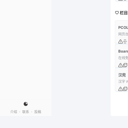
栏目
PCOL
网页
Boar
在线
汉兜
汉字 
·
·
介绍
联系
投稿