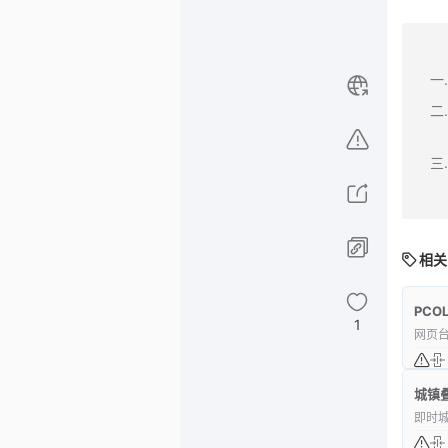
相关
PCOL
1
网页
城镇
即时