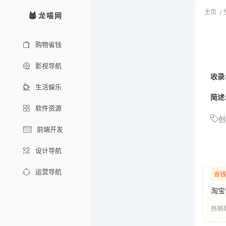
主页
/
龙喵网
购物省钱
影视导航
收录
生活娱乐
简述
软件资源
创
前端开发
设计导航
运营导航
省钱
淘宝
热销