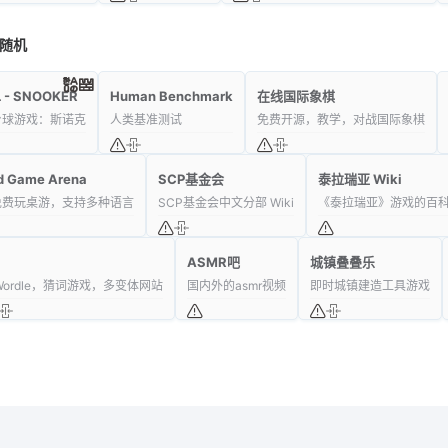
随机
 - SNOOKER
Human Benchmark
在线国际象棋
台球游戏：斯诺克
人类基准测试
免费开源，教学，对战国际象棋
d Game Arena
SCP基金会
泰拉瑞亚 Wiki
免费玩桌游，支持多种语言
SCP基金会中文分部 Wiki
《泰拉瑞亚》游戏的百
ASMR吧
城镇叠叠乐
Wordle，猜词游戏，多变体网站
国内外的asmr视频
即时城镇建造工具游戏
龙喵网
- 有态度的网址导航