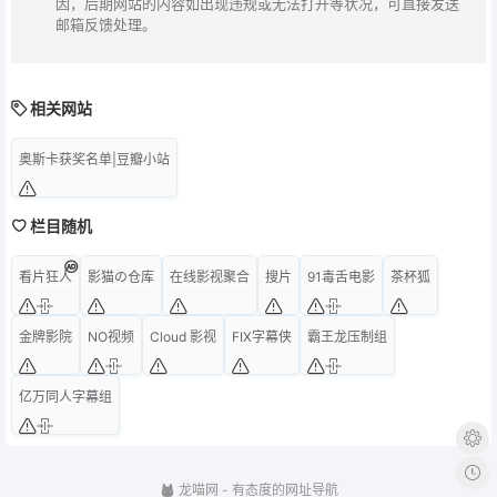
因，后期网站的内容如出现违规或无法打开等状况，可直接发送
邮箱反馈处理。
相关网站
奥斯卡获奖名单|豆瓣小站
栏目随机
看片狂人
影猫の仓库
在线影视聚合
搜片
91毒舌电影
茶杯狐
金牌影院
NO视频
Cloud 影视
FIX字幕侠
霸王龙压制组
亿万同人字幕组
龙喵网
- 有态度的网址导航