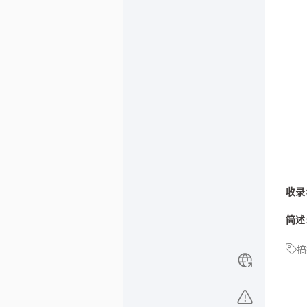
收录
简述
搞