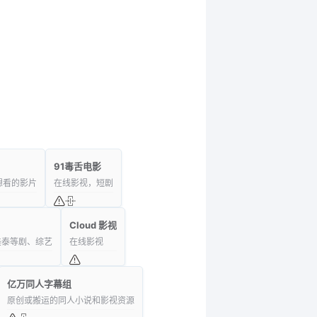
91毒舌电影
想看的影片
在线影视，短剧
Cloud 影视
美泰等剧、综艺
在线影视
亿万同人字幕组
原创或搬运的同人小说和影视资源