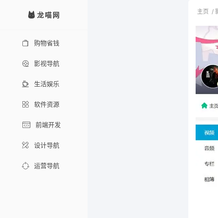
主页
/
龙喵网
购物省钱
影视导航
生活娱乐
软件资源
前端开发
设计导航
运营导航