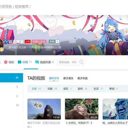
影视导航
/
视频推荐
/