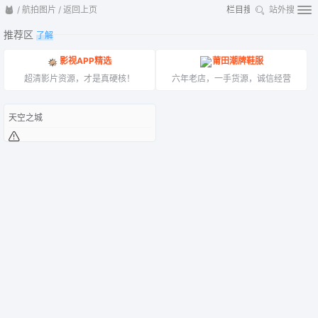
/
航拍图片
/
返回上页
站外搜
推荐区
了解
影视APP精选
莆田潮牌鞋服
超清影片资源，才是真硬核！
六年老店，一手货源，诚信经营
天空之城