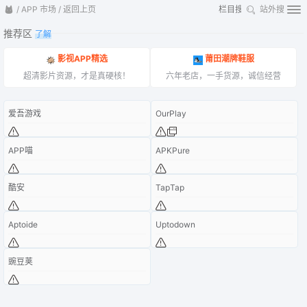
/
APP 市场
/
返回上页
站外搜
推荐区
了解
影视APP精选
莆田潮牌鞋服
超清影片资源，才是真硬核！
六年老店，一手货源，诚信经营
爱吾游戏
OurPlay
APP喵
APKPure
酷安
TapTap
Aptoide
Uptodown
豌豆荚