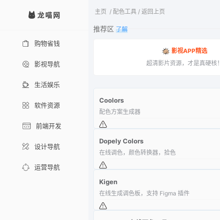
主页
/
配色工具
/
返回上页
龙喵网
推荐区
了解
购物省钱
影视APP精选
超清影片资源，才是真硬核
影视导航
生活娱乐
Coolors
软件资源
配色方案生成器
前端开发
Dopely Colors
设计导航
在线调色，颜色转换器，拾色
运营导航
Kigen
在线生成调色板，支持 Figma 插件