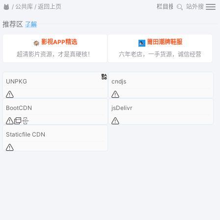
/
公共库
/
返回上页
站外搜
推荐区
了解
影视APP精选
莆田潮牌鞋服
超清影片资源，才是真硬核！
六年老店，一手货源，诚信经营
UNPKG
cndjs
BootCDN
jsDelivr
Staticfile CDN