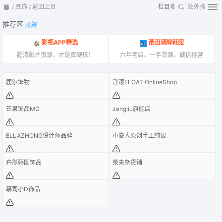
/
耳饰
/
返回上页
站外搜
推荐区
了解
影视APP精选
莆田潮牌鞋服
超清影片资源，才是真硬核！
六年老店，一手货源，诚信经营
鹿尔饰物
浮漾FLOAT OnlineShop
芒果饰品MG
zengliu旗舰店
ELLAZHONG设计师品牌
小麋人原创手工纯银
卉然韩国饰品
柴夫杂货铺
慕司小D饰品