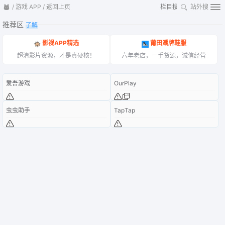
/
游戏 APP
/
返回上页
站外搜
推荐区
了解
影视APP精选
莆田潮牌鞋服
超清影片资源，才是真硬核！
六年老店，一手货源，诚信经营
爱吾游戏
OurPlay
虫虫助手
TapTap