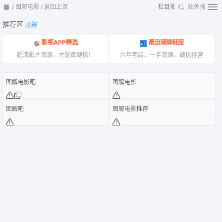
/
图解电影
/
返回上页
站外搜
推荐区
了解
影视APP精选
莆田潮牌鞋服
超清影片资源，才是真硬核！
六年老店，一手货源，诚信经营
图解电影吧
图解电影
图解吧
图解电影推荐