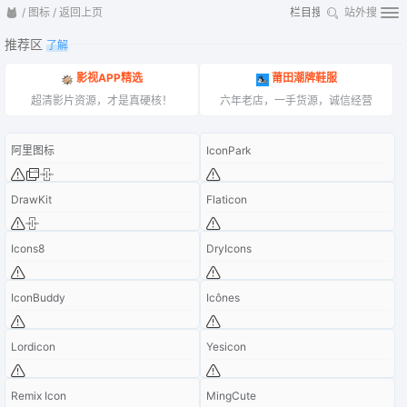
/
图标
/
返回上页
站外搜
推荐区
了解
影视APP精选
莆田潮牌鞋服
超清影片资源，才是真硬核！
六年老店，一手货源，诚信经营
阿里图标
IconPark
DrawKit
Flaticon
Icons8
DryIcons
IconBuddy
Icônes
Lordicon
Yesicon
Remix Icon
MingCute