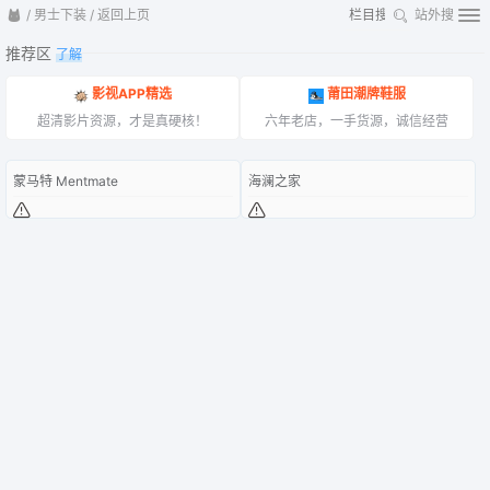
/
男士下装
/
返回上页
站外搜
推荐区
了解
影视APP精选
莆田潮牌鞋服
超清影片资源，才是真硬核！
六年老店，一手货源，诚信经营
蒙马特 Mentmate
海澜之家