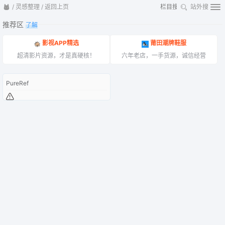
/
灵感整理
/
返回上页
站外搜
推荐区
了解
影视APP精选
莆田潮牌鞋服
超清影片资源，才是真硬核！
六年老店，一手货源，诚信经营
PureRef