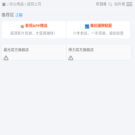
/
办公用品
/
返回上页
站外搜
推荐区
了解
影视APP精选
莆田潮牌鞋服
超清影片资源，才是真硬核！
六年老店，一手货源，诚信经营
晨光官方旗舰店
得力官方旗舰店