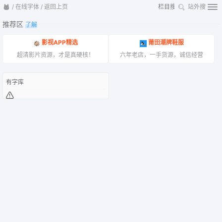
/
在线字体
/
返回上页
站外搜
推荐区
了解
影视APP精选
莆田潮牌鞋服
超清影片资源，才是真硬核！
六年老店，一手货源，诚信经营
有字库