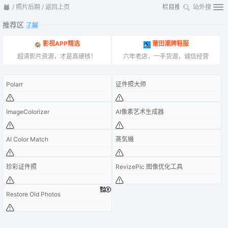
/
照片后期
/
返回上页
站外搜
推荐区
了解
影视APP精选
莆田潮牌鞋服
超清影片资源，才是真硬核！
六年老店，一手货源，诚信经营
Polarr
证件照大师
ImageColorizer
AI像素艺术生成器
AI Color Match
蒸気機
珍彩证件照
RevizePic 图像优化工具
Restore Old Photos