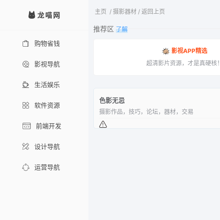
主页
/
摄影器材
/
返回上页
龙喵网
推荐区
了解
购物省钱
影视APP精选
超清影片资源，才是真硬核
影视导航
生活娱乐
色影无忌
软件资源
摄影作品，技巧，论坛，器材，交易
前端开发
设计导航
运营导航