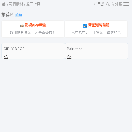
/
写真素材
/
返回上页
站外搜
推荐区
了解
影视APP精选
莆田潮牌鞋服
超清影片资源，才是真硬核！
六年老店，一手货源，诚信经营
GIRLY DROP
Pakutaso