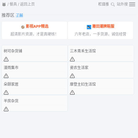
/
餐具
/
返回上页
站外搜
推荐区
了解
影视APP精选
莆田潮牌鞋服
超清影片资源，才是真硬核！
六年老店，一手货源，诚信经营
树可杂货铺
三木青禾生活馆
漫雨集市
瓷农生活家
朵颐家居
摩登主妇生活馆
半房杂货