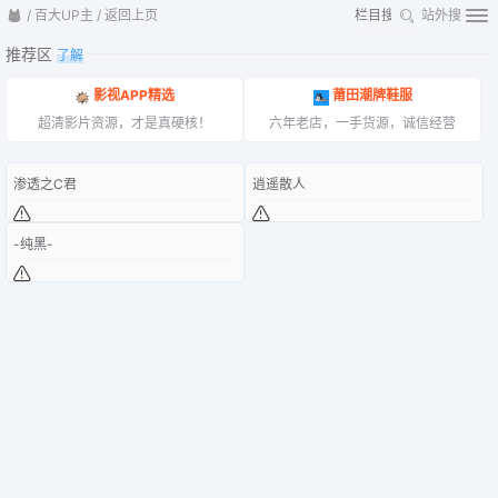
/
百大UP主
/
返回上页
站外搜
推荐区
了解
影视APP精选
莆田潮牌鞋服
超清影片资源，才是真硬核！
六年老店，一手货源，诚信经营
渗透之C君
逍遥散人
-纯黑-