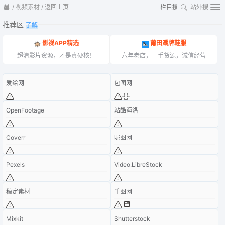
/
视频素材
/
返回上页
站外搜
推荐区
了解
影视APP精选
莆田潮牌鞋服
超清影片资源，才是真硬核！
六年老店，一手货源，诚信经营
爱给网
包图网
OpenFootage
站酷海洛
Coverr
昵图网
Pexels
Video.LibreStock
稿定素材
千图网
Mixkit
Shutterstock