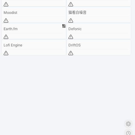
Moodist
猫看白噪音
Earth.fm
Defonic
Lofi Engine
DriftOS