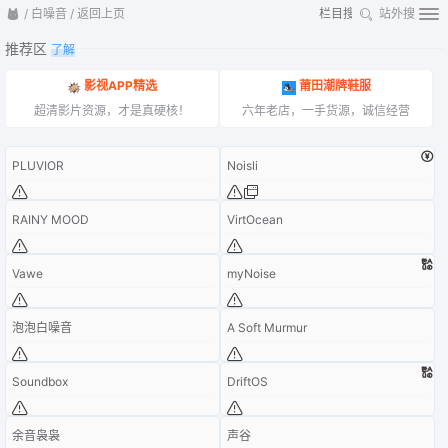
/
白噪音
/
返回上页
站外搜
推荐区
了解
影视APP精选
莆田潮牌鞋服
超清影片资源，才是真硬核！
六年老店，一手货源，诚信经营
PLUVIOR
Noisli
RAINY MOOD
VirtOcean
Vawe
myNoise
泡泡白噪音
A Soft Murmur
Soundbox
DriftOS
余音袅袅
声谷