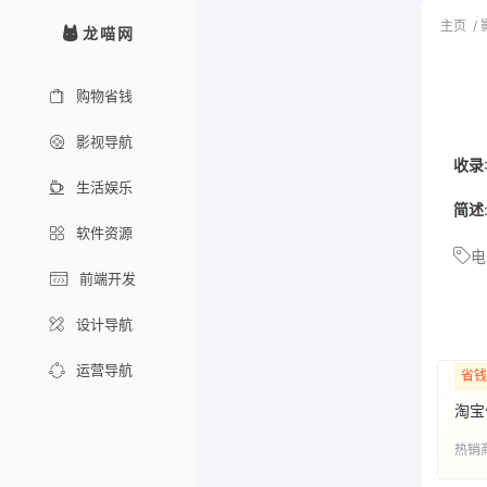
主页
/
龙喵网
购物省钱
影视导航
收录
生活娱乐
简述
软件资源
电
前端开发
设计导航
运营导航
省钱
淘宝
热销