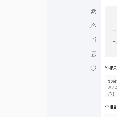
相关
33台
通过
栏目