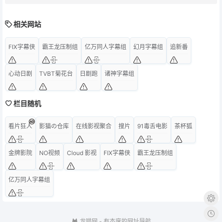
相关网站
FIX字幕侠
霸王龙压制组
亿万同人字幕组
幻月字幕组
追新番
心动日剧
TVBT菊花台
日剧跑
诸神字幕组
栏目随机
看片狂人
影猫の仓库
在线影视聚合
搜片
91毒舌电影
茶杯狐
金牌影院
NO视频
Cloud 影视
FIX字幕侠
霸王龙压制组
亿万同人字幕组
龙喵网
- 有态度的网址导航