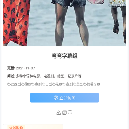
弯弯字幕组
更新
:
2021-11-07
简述
: 多种小语种电影，电视剧，综艺，纪录片等
巴西剧
德剧
意剧
日剧
法剧
泰剧
美剧
葡萄牙剧
立即访问
省钱购物