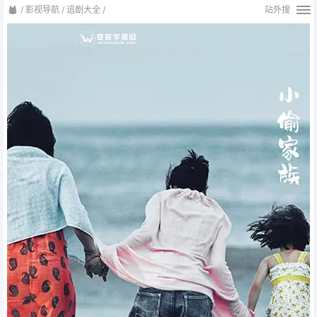
/
影视导航
/
追剧大全
/
站外搜