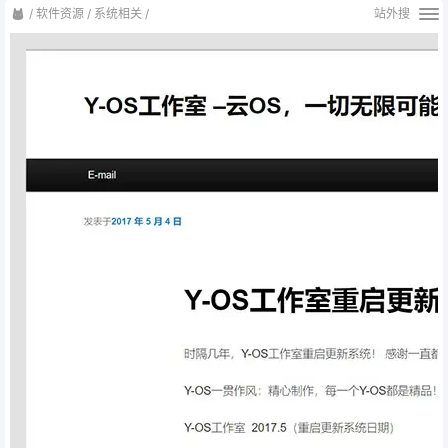
/
软件资源
/
系统相关
/
站外搜