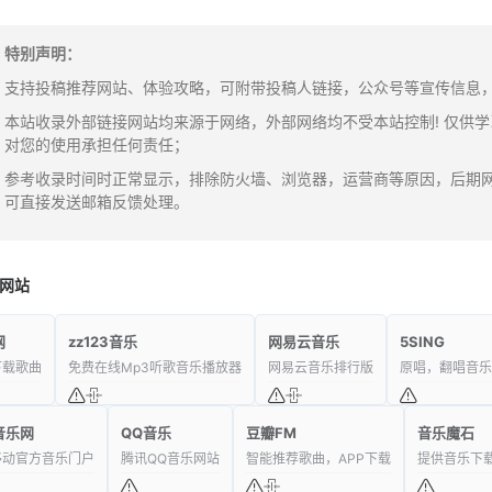
特别声明：
支持投稿推荐网站、体验攻略，可附带投稿人链接，公众号等宣传信息，邮箱：y
本站收录外部链接网站均来源于网络，外部网络均不受本站控制! 仅供
对您的使用承担任何责任；
参考收录时间时正常显示，排除防火墙、浏览器，运营商等原因，后期
可直接发送邮箱反馈处理。
网站
网
zz123音乐
网易云音乐
5SING
下载歌曲
免费在线Mp3听歌音乐播放器
网易云音乐排行版
原唱，翻唱音乐
音乐网
QQ音乐
豆瓣FM
音乐魔石
移动官方音乐门户
腾讯QQ音乐网站
智能推荐歌曲，APP下载
提供音乐下