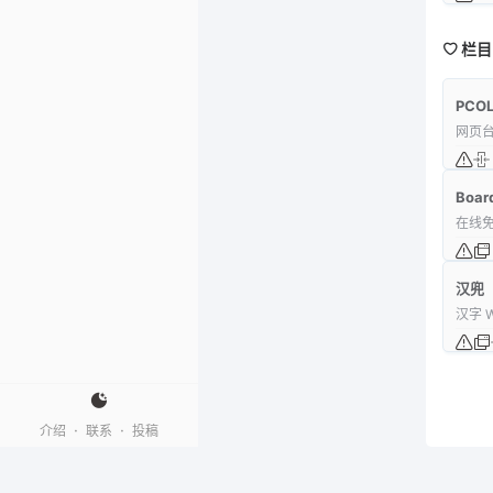
栏目
PCOL
网页
Boar
在线
汉兜
汉字 
·
·
介绍
联系
投稿