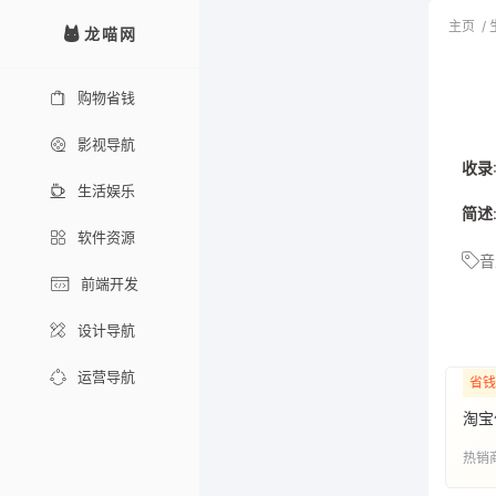
主页
/
龙喵网
购物省钱
影视导航
收录
生活娱乐
简述
软件资源
音
前端开发
设计导航
运营导航
省钱
淘宝
热销