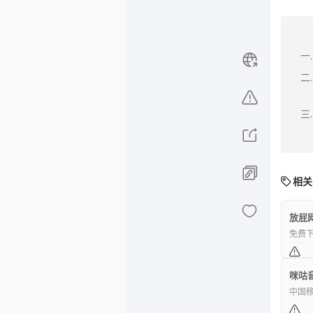
相关
放屁
免费
咪咕
中国