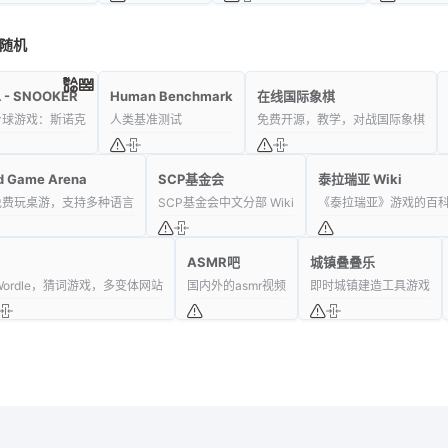
随机
 - SNOOKER
Human Benchmark
在线国际象棋
台球游戏：斯诺克
人类基准测试
免费开源，教学，对战国际象棋
d Game Arena
SCP基金会
泰拉瑞亚 Wiki
免费玩桌游，支持多种语言
SCP基金会中文分部 Wiki
《泰拉瑞亚》游戏的百
ASMR吧
城镇叠叠乐
Wordle，猜词游戏，多变体网站
国内外的asmr视频
即时城镇建造工具游戏
龙喵网
- 有态度的网址导航