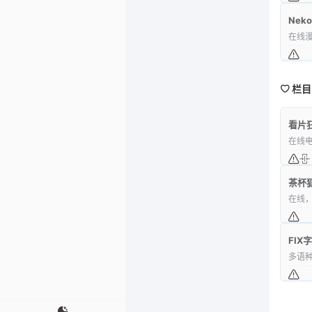
Neko
在线
栏目
看片
在线
茶杯
在线
FIX
多语