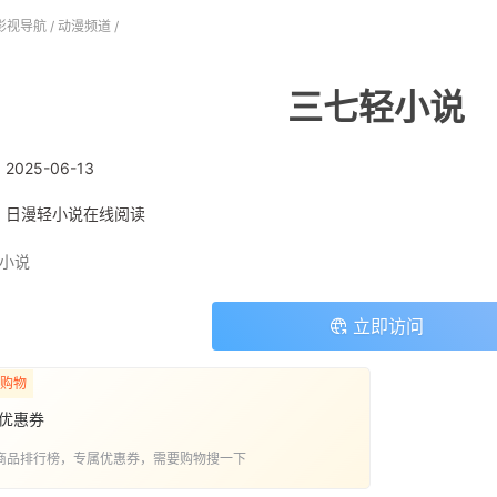
影视导航
/
动漫频道
/
三七轻小说
:
2025-06-13
: 日漫轻小说在线阅读
小说
立即访问
购物
优惠券
商品排行榜，专属优惠券，需要购物搜一下