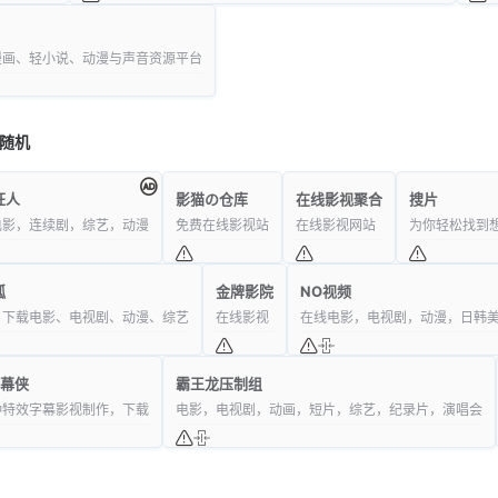
漫画、轻小说、动漫与声音资源平台
随机
狂人
影猫の仓库
在线影视聚合
搜片
电影，连续剧，综艺，动漫
免费在线影视站
在线影视网站
为你轻松找到
狐
金牌影院
NO视频
，下载电影、电视剧、动漫、综艺
在线影视
在线电影，电视剧，动漫，日韩
字幕侠
霸王龙压制组
种特效字幕影视制作，下载
电影，电视剧，动画，短片，综艺，纪录片，演唱会