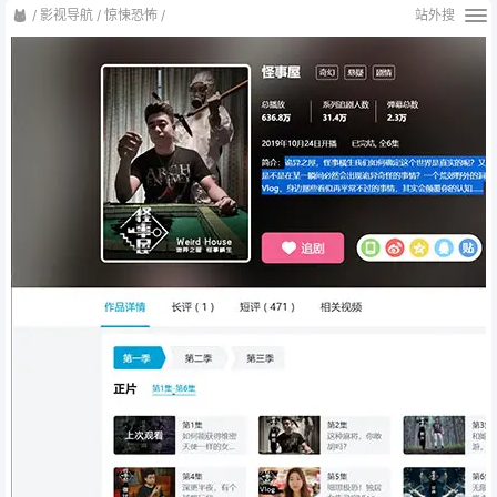
/
影视导航
/
惊悚恐怖
/
站外搜