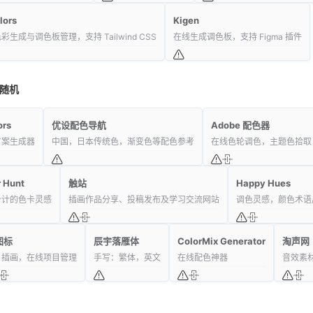
lors
Kigen
彩生成与调色板管理，支持 Tailwind CSS
在线生成调色板，支持 Figma 插件
随机
ors
优设配色导航
Adobe 配色器
方案生成器
中国，日本传统色，渐变色等配色参考
在线色轮调色，主题色拾取
r Hunt
触站
Happy Hues
千计的色卡灵感
插画作品分享、投稿发布及学习交流网站
调色灵感，颜色术语/
图标
辰宇落雁体
ColorMix Generator
淘声网
，插画，在线项目管理
手写：繁体，英文
在线配色神器
音效素