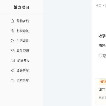
主页
/
龙喵网
购物省钱
影视导航
收录
生活娱乐
简述
软件资源
配
前端开发
设计导航
运营导航
省钱
淘宝
热销