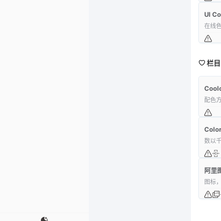
UI Co
在线色
栏目
Cool
配色
Colo
数以
阿里
图标