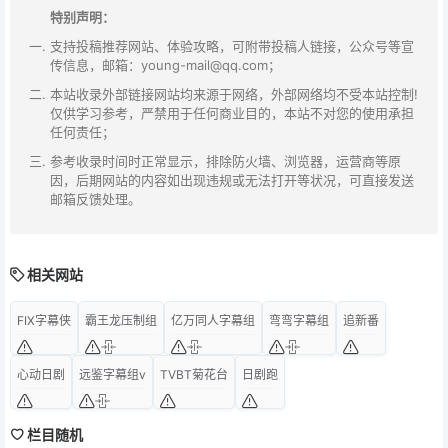
特别声明：
支持投稿推荐网站、体验攻略，可附带投稿人链接，公众号等宣
传信息，邮箱：young-mail@qq.com；
本站收录外部链接网站均来源于网络，外部网络均不受本站控制!
仅供学习参考，严禁用于任何商业目的，本站不对您的使用承担
任何责任；
参考收录时间时正常显示，排除防火墙、浏览器，运营商等原
因，后期网站的内容如出现违规或无法打开等状况，可直接发送
邮箱反馈处理。
相关网站
FIX字幕侠
霸王龙压制组
亿万同人字幕组
弯弯字幕组
追新番
心动日剧
远鉴字幕组v
TVBT菊花台
日剧跑
栏目随机