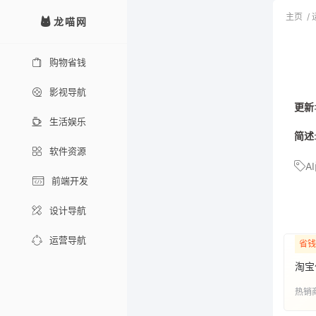
主页
/
龙喵网
购物省钱
影视导航
更新
生活娱乐
简述
软件资源
A
前端开发
设计导航
运营导航
省钱
淘宝
热销