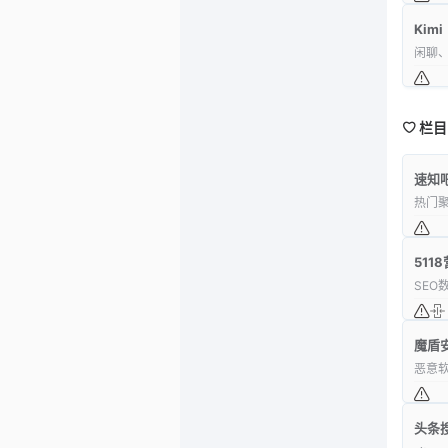
Kimi
闲聊、
栏目
速知
热门
511
SEO
魔盾
恶意软
头条