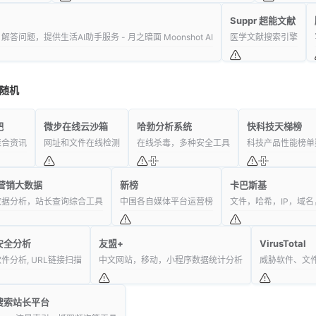
Suppr 超能文献
解答问题，提供生活AI助手服务 - 月之暗面 Moonshot AI
医学文献搜索引擎
随机
吧
微步在线云沙箱
哈勃分析系统
快科技天梯榜
聚合资讯
网址和文件在线检测
在线杀毒，多种安全工具
科技产品性能榜单
8营销大数据
新榜
卡巴斯基
数据分析，站长查询综合工具
中国各自媒体平台运营榜
文件，哈希，IP，域名
安全分析
友盟+
VirusTotal
件分析, URL链接扫描
中文网站，移动，小程序数据统计分析
威胁软件、文
搜索站长平台